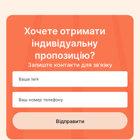
Хочете отримати
індивідуальну
пропозицію?
Залиште контакти для зв’язку