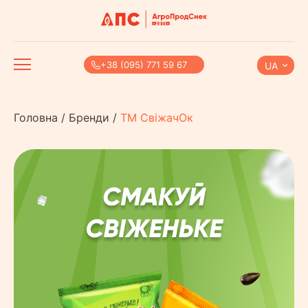
+38 (095) 771 59 67
UA
Головна
/
Бренди
/
ТМ СвіжачОк